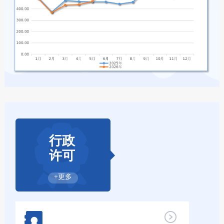
行政
许可
+更多