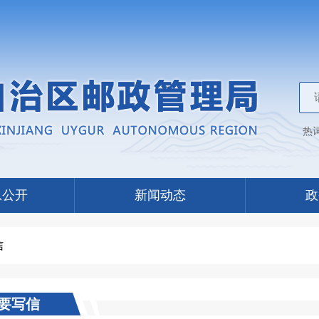
热
息公开
新闻动态
政
信
要写信